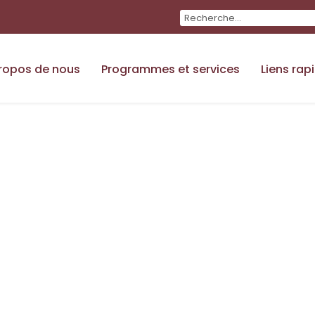
ropos de nous
Programmes et services
Liens rap
union : Tournée d
ster