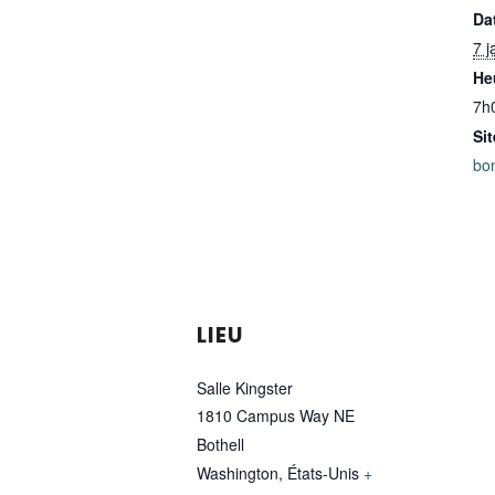
Dat
7 j
He
7h
Si
bo
LIEU
Salle Kingster
1810 Campus Way NE
Bothell
Washington
,
États-Unis
+