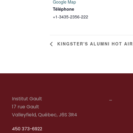
Google Map
Téléphone
+1-3435-2356-222
KINGSTER'S ALUMNI HOT AIR
_
Institut Gault
17 rue Gault
Valleyfield, Québec, J6S 3R4
450 373-6922