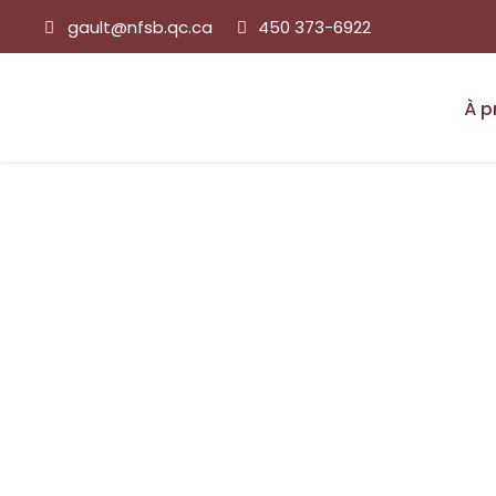
gault@nfsb.qc.ca
450 373-6922
À p
" Tous les Évènements
Événement de ré
anciens de King
7 JANVIER 2020 @ 7:00 AM
-
11:30 HEURES