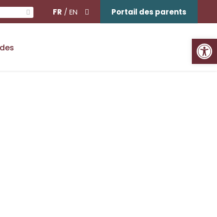
FR
/
EN
Portail des parents
Ouvrir la barre d'outils
ides
e golf des