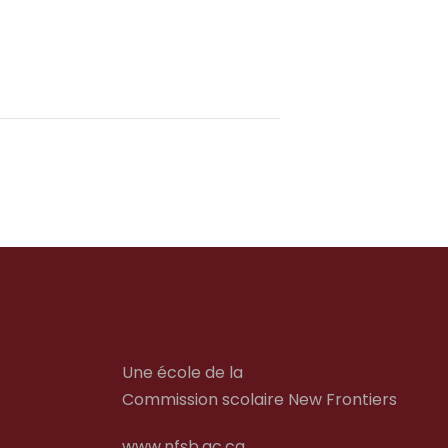
Une école de la
Commission scolaire New Frontiers
www.nfsb.qc.ca