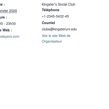
e :
Kingster's Social Club
Téléphone
anvier 2020
+1-2345-5432-45
ure :
Courriel
00 - 23h30
clubs@kingsteruni.edu
te Web :
Voir le site Web de
nslayers.com
Organisateur