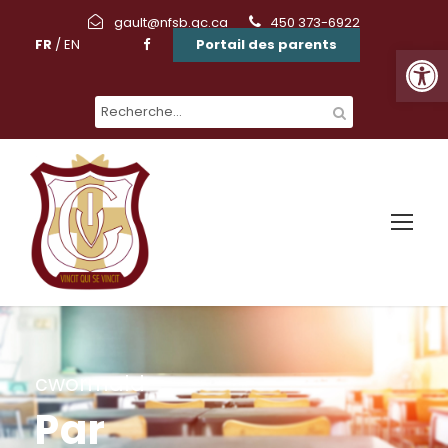
gault@nfsb.qc.ca
450 373-6922
FR
/
EN
Portail des parents
Ouvrir la barre d'outils
cwormald
Par