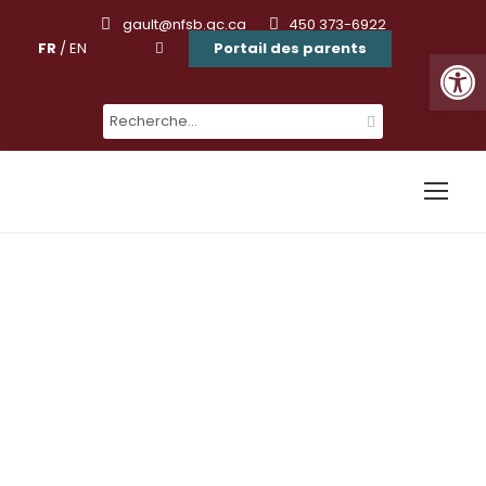
gault@nfsb.qc.ca
450 373-6922
FR
/
EN
Portail des parents
Ouvrir la barre d'outils
Non classé
Catégorie